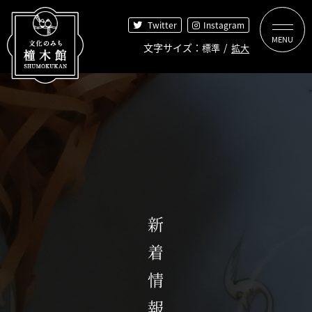
【こ
[共
Twitter
Instagram
こ
通
か
ヘ
文字サイズ
標準
拡大
【こ
【こ
[共
ら
ッ
【こ
【こ
こ
こ
通
共
ダ
こ
こ
ま
か
メ
通
ー
トップページ
ま
か
で
ら
ニ
ヘ
を
で
ら
共
共
ュ
ッ
飛
文化のみちについて
共
本
通
通
ー
ダ
ば
通
文
ヘ
メ
を
ー
し
メ
で
橦木館について
ッ
ニ
飛
で
て
ニ
す】
ダ
ュ
ば
す】
共
橦木館の歴史
新着情報
ュ
ー
ー
し
通
井元為三郎とは
ー
で
で
て
メ
橦木館の名前の由来
で
す】
す】
本
ニ
す】
文
ュ
見どころ探索
へ]
ー