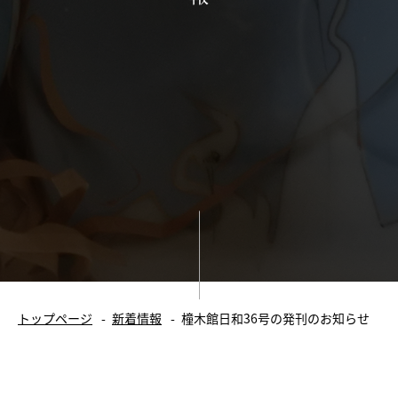
大正末期の井元邸宅
へ]
館長のおはなし
施設情報
館内案内
ご利用案内
カフェ情報
貸室情報
新着情報
イベント
トップページ
新着情報
橦木館日和36号の発刊のお知らせ
お知らせ
春夏秋冬 橦木館日和