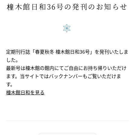
橦木館日和36号の発刊のお知らせ
交通アクセス
自家用車をご利用の場合
バスをご利用の場合
電車をご利用の場合
定期刊行誌「春夏秋冬 橦木館日和36号」を発刊いたしま
関連リンク
した。
最新号は橦木館の館内にてご自由にお持ち帰りいただけ
個人情報保護方針
ます。当サイトではバックナンバーもご覧いただけま
す。
橦木館日和を見る
ご利用にあたって
English
Twitter