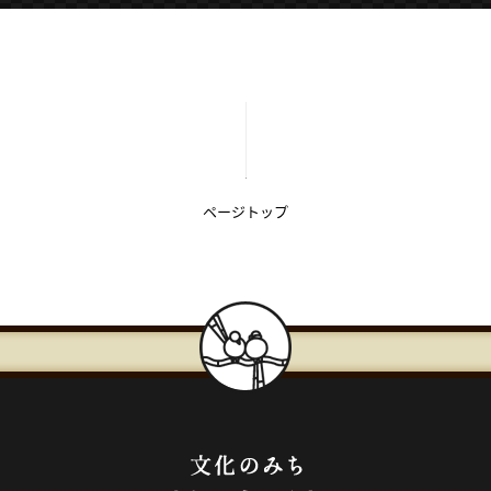
【こ
【こ
こ
こ
ま
か
で
ら
本
共
文
通
で
フ
ページトップ
す】
ッ
タ
ー
で
す】