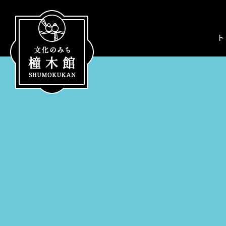
【こ
[共
こ
通
か
ヘ
ト
ら
ッ
【こ
【こ
[共
共
ダ
【こ
【こ
こ
こ
通
通
ー
こ
こ
ま
か
メ
ヘ
を
ま
か
で
ら
ニ
ッ
飛
で
ら
共
共
ュ
ダ
ば
共
本
通
通
ー
ー
し
通
文
ヘ
メ
を
で
て
メ
で
ッ
ニ
飛
す】
共
ニ
す】
ダ
ュ
ば
通
ュ
ー
ー
し
メ
ー
で
で
て
ニ
で
す】
す】
本
ュ
す】
文
ー