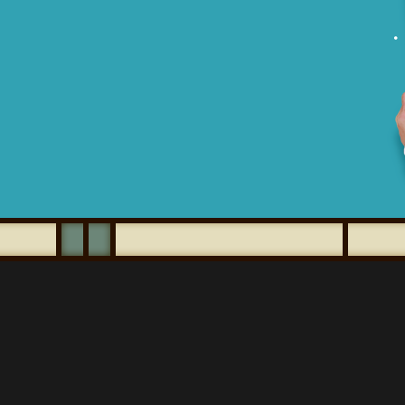
【こ
【こ
こ
こ
ま
か
で
ら
本
共
文
通