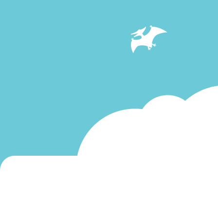
へ]
へ]