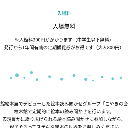
入場料
トップページ
入場無料
文化のみちにつ
※入館料200円がかかります（中学生以下無料）
発行から1年間有効の定期観覧券がお得です（大人800円）
橦木館について
橦木館の歴史
井元為三郎と
橦木館の名前
見どころ探索
木館絵本展でデビューした絵本読み聞かせグループ「こやぎの会
大正末期の井
橦木館で定期的に絵本の読み聞かせを行います。
館長のおはな
表現豊かに繰り広げられる絵本読み聞かせに参加しながら、
親子そろってステキな絵本の世界をお楽しみください