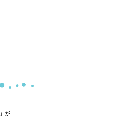
新着情報
イベント
いて
お知らせ
春夏秋冬 橦木館日和
交通アクセス
は
の由来
自家用車をご利用の場合
バスをご利用の場合
電車をご利用の場合
」が
元邸宅
関連リンク
し