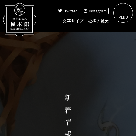
【こ
[共
Twitter
Instagram
こ
通
か
ヘ
文字サイズ
標準
拡大
【こ
【こ
[共
ら
ッ
【こ
【こ
こ
こ
通
共
ダ
こ
こ
ま
か
メ
通
ー
トップページ
ま
か
で
ら
ニ
ヘ
を
で
ら
共
共
ュ
ッ
飛
文化のみちについて
共
本
通
通
ー
ダ
ば
通
文
ヘ
メ
を
ー
し
メ
で
橦木館について
ッ
ニ
飛
で
て
ニ
す】
ダ
ュ
ば
す】
共
橦木館の歴史
新着情報
ュ
ー
ー
し
通
井元為三郎とは
ー
で
で
て
メ
橦木館の名前の由来
で
す】
す】
本
ニ
す】
文
ュ
見どころ探索
へ]
ー