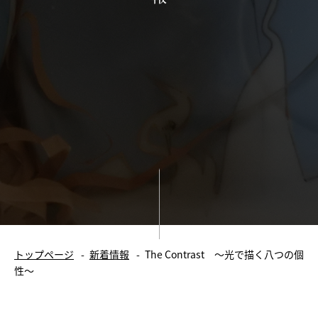
大正末期の井元邸宅
へ]
館長のおはなし
施設情報
館内案内
ご利用案内
カフェ情報
貸室情報
新着情報
イベント
トップページ
新着情報
The Contrast 〜光で描く八つの個
お知らせ
性〜
春夏秋冬 橦木館日和