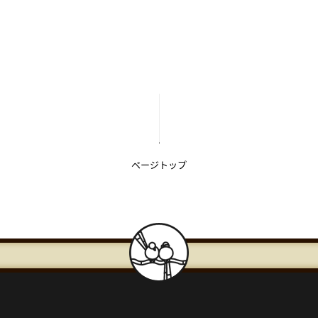
【こ
【こ
こ
こ
ま
か
で
ら
本
共
文
通
で
フ
ページトップ
す】
ッ
タ
ー
で
す】