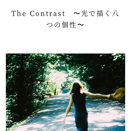
The Contrast 〜光で描く八
交通アクセス
自家用車をご利用の場合
つの個性〜
バスをご利用の場合
電車をご利用の場合
関連リンク
個人情報保護方針
ご利用にあたって
English
Twitter