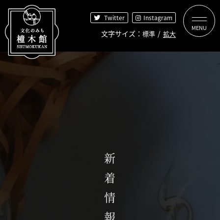
【こ
[共
Twitter
Instagram
こ
通
か
ヘ
文字サイズ
標準
拡大
【こ
【こ
[共
ら
ッ
【こ
【こ
こ
こ
通
共
ダ
こ
こ
ま
か
メ
通
ー
トップページ
ま
か
で
ら
ニ
ヘ
を
で
ら
共
共
ュ
ッ
飛
文化のみちについて
共
本
通
通
ー
ダ
ば
通
文
ヘ
メ
を
ー
し
メ
で
橦木館について
ッ
ニ
飛
で
て
ニ
す】
ダ
ュ
ば
す】
共
橦木館の歴史
新着情報
ュ
ー
ー
し
通
井元為三郎とは
ー
で
で
て
メ
橦木館の名前の由来
で
す】
す】
本
ニ
す】
文
ュ
見どころ探索
へ]
ー