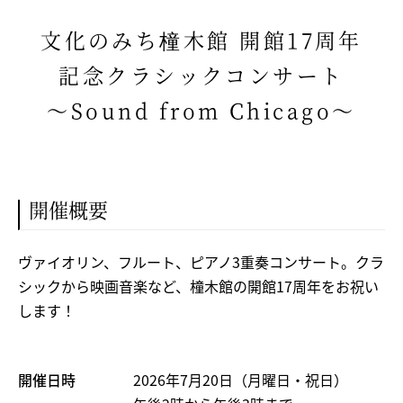
交通アクセス
文化のみち橦木館 開館17周年
自家用車をご利用の場合
記念クラシックコンサート
バスをご利用の場合
～Sound from Chicago～
電車をご利用の場合
関連リンク
開催概要
個人情報保護方針
ヴァイオリン、フルート、ピアノ3重奏コンサート。クラ
ご利用にあたって
シックから映画音楽など、橦木館の開館17周年をお祝い
します！
English
開催日時
2026年7月20日（月曜日・祝日）
Twitter