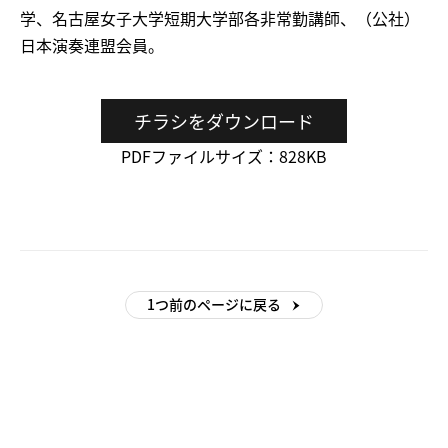
学、名古屋女子大学短期大学部各非常勤講師、（公社）
日本演奏連盟会員。
チラシをダウンロード
PDFファイルサイズ：828KB
1つ前のページに戻る
【こ
【こ
こ
こ