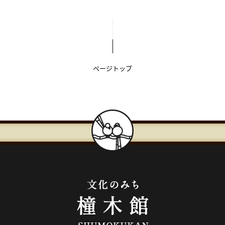
ま
か
で
ら
本
共
文
通
で
フ
ページトップ
す】
ッ
タ
ー
で
す】