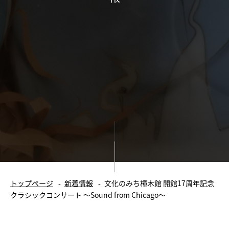
大正末期の井元邸宅
へ]
館長のおはなし
施設情報
館内案内
ご利用案内
カフェ情報
貸室情報
新着情報
イベント
トップページ
新着情報
文化のみち橦木館 開館17周年記念
お知らせ
クラシックコンサート ～Sound from Chicago～
春夏秋冬 橦木館日和